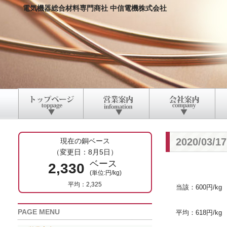
電気機器総合材料専門商社 中信電機株式会社
2020/03
現在の銅ベース
（変更日：8月5日）
ベース
2,330
(単位:円/kg)
平均：2,325
当該：600円/kg
PAGE MENU
平均：618円/kg