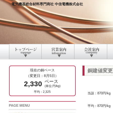
電気機器総合材料専門商社 中信電機株式会社
銅建値変更
現在の銅ベース
（変更日：8月5日）
ベース
2,330
(単位:円/kg)
平均：2,325
当該：870円/kg
PAGE MENU
平均：870円/kg