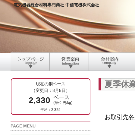
電気機器総合材料専門商社 中信電機株式会社
夏季休
現在の銅ベース
（変更日：8月5日）
ベース
2,330
(単位:円/kg)
平均：2,325
お取引先各
PAGE MENU