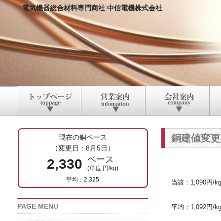
電気機器総合材料専門商社 中信電機株式会社
銅建値変更
現在の銅ベース
（変更日：8月5日）
ベース
2,330
(単位:円/kg)
平均：2,325
当該：1,090円/k
PAGE MENU
平均：1,092円/k