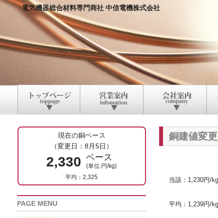
電気機器総合材料専門商社 中信電機株式会社
銅建値変更
現在の銅ベース
（変更日：8月5日）
ベース
2,330
(単位:円/kg)
平均：2,325
当該：1,230円/k
PAGE MENU
平均：1,239円/k