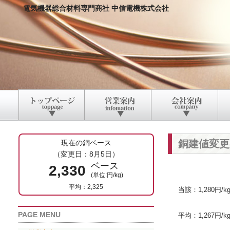
電気機器総合材料専門商社 中信電機株式会社
銅建値変更
現在の銅ベース
（変更日：8月5日）
ベース
2,330
(単位:円/kg)
平均：2,325
当該：1,280円/k
PAGE MENU
平均：1,267円/k