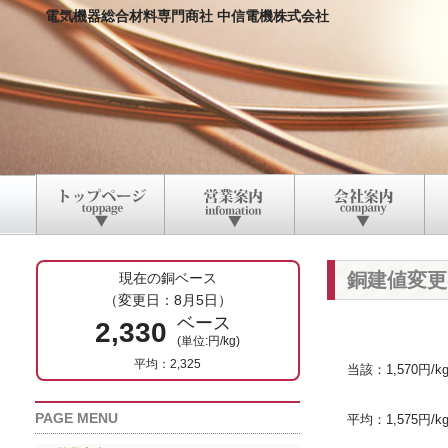
電気機器総合材料専門商社 中信電機株式会社
銅建値変更
現在の銅ベース
（変更日：8月5日）
ベース
2,330
(単位:円/kg)
平均：2,325
当該：1,570円/k
PAGE MENU
平均：1,575円/k