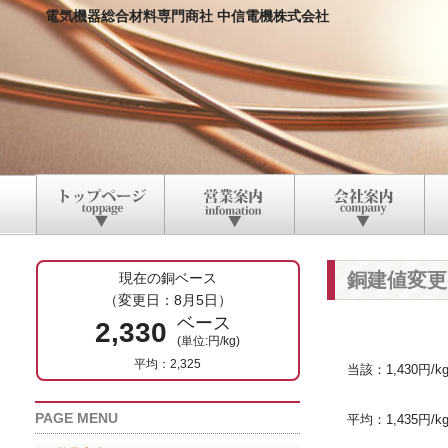
電気機器総合材料専門商社 中信電機株式会社
銅建値変更
現在の銅ベース
（変更日：8月5日）
ベース
2,330
(単位:円/kg)
平均：2,325
当該：1,430円/k
PAGE MENU
平均：1,435円/k