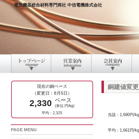
電気機器総合材料専門商社 中信電機株式会社
銅建値変更
現在の銅ベース
（変更日：8月5日）
ベース
2,330
(単位:円/kg)
平均：2,325
当該：1,680円/k
PAGE MENU
平均：1,661円/k