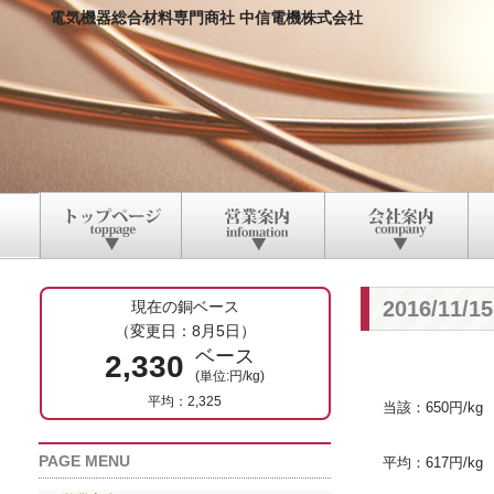
電気機器総合材料専門商社 中信電機株式会社
2016/11
現在の銅ベース
（変更日：8月5日）
ベース
2,330
(単位:円/kg)
平均：2,325
当該：650円/kg
PAGE MENU
平均：617円/kg