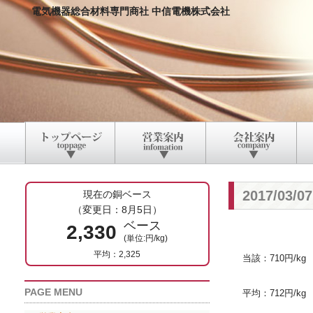
電気機器総合材料専門商社 中信電機株式会社
2017/03
現在の銅ベース
（変更日：8月5日）
ベース
2,330
(単位:円/kg)
平均：2,325
当該：710円/kg
PAGE MENU
平均：712円/kg