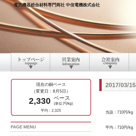
電気機器総合材料専門商社 中信電機株式会社
2017/03
現在の銅ベース
（変更日：8月5日）
ベース
2,330
(単位:円/kg)
平均：2,325
当該：710円/kg
PAGE MENU
平均：710円/kg