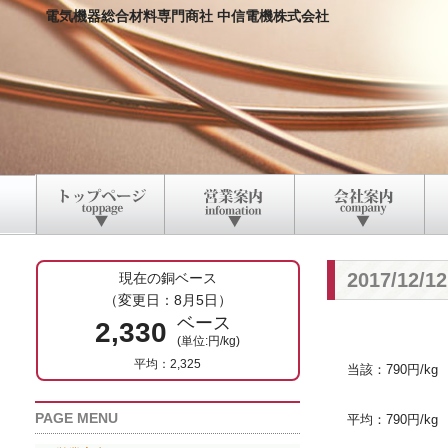
電気機器総合材料専門商社 中信電機株式会社
2017/12
現在の銅ベース
（変更日：8月5日）
ベース
2,330
(単位:円/kg)
平均：2,325
当該：790円/kg
PAGE MENU
平均：790円/kg