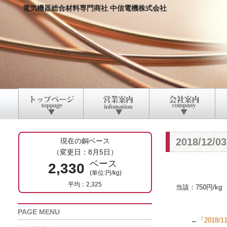
電気機器総合材料専門商社 中信電機株式会社
2018/12
現在の銅ベース
（変更日：8月5日）
ベース
2,330
(単位:円/kg)
平均：2,325
当該：750円/kg
PAGE MENU
←「
2018/