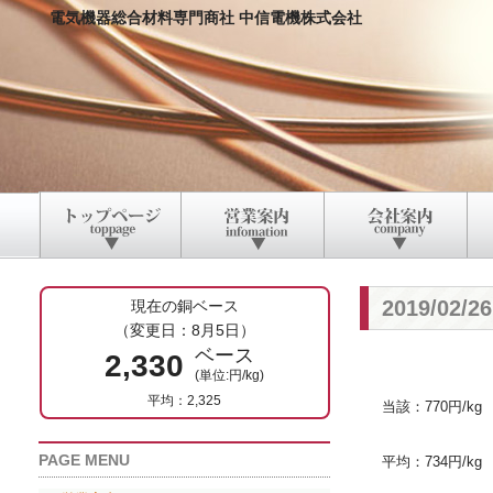
電気機器総合材料専門商社 中信電機株式会社
2019/02
現在の銅ベース
（変更日：8月5日）
ベース
2,330
(単位:円/kg)
平均：2,325
当該：770円/kg
PAGE MENU
平均：734円/kg