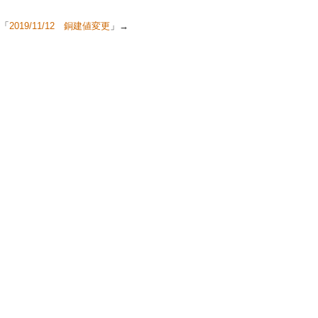
「
2019/11/12 銅建値変更
」→