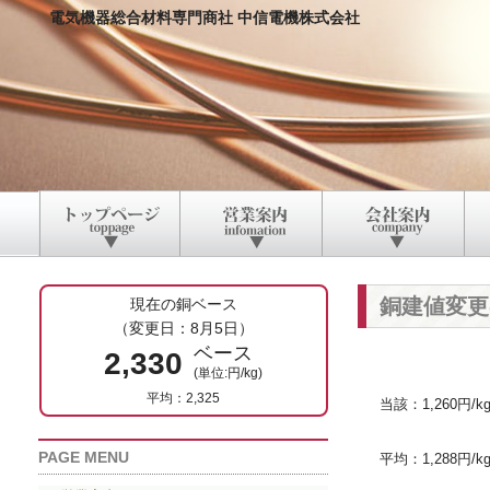
電気機器総合材料専門商社 中信電機株式会社
銅建値変更
現在の銅ベース
（変更日：8月5日）
ベース
2,330
(単位:円/kg)
平均：2,325
当該：1,260円/k
PAGE MENU
平均：1,288円/k